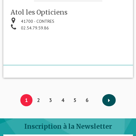
Atol les Opticiens
41700 - CONTRES
02.54.79.59.86
1
2
3
4
5
6
Inscription à la Newsletter