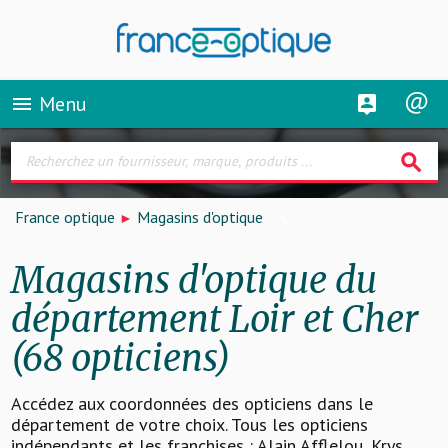
Menu
menu
search
France optique
Magasins d'optique
Magasins d'optique du
département Loir et Cher
(68 opticiens)
Accédez aux coordonnées des opticiens dans le
département de votre choix. Tous les opticiens
indépendants et les franchises : Alain Afflelou, Krys,