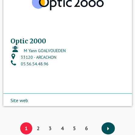
Optic 2000
M Yann GOALVOUEDEN
33120 - ARCACHON
05.56.54.48.96
Site web
1
2
3
4
5
6