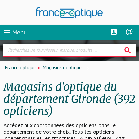
Menu
menu
search
France optique
Magasins d'optique
Magasins d'optique du
département Gironde (392
opticiens)
Accédez aux coordonnées des opticiens dans le
département de votre choix. Tous les opticiens
indépendants et les franchises : Alain Afflelou, Krys,