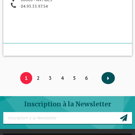
04.93.33.97.54
1
2
3
4
5
6
Inscription à la Newsletter