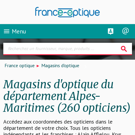
Menu
menu
search
France optique
Magasins d'optique
Magasins d'optique du
département Alpes-
Maritimes (260 opticiens)
Accédez aux coordonnées des opticiens dans le
département de votre choix. Tous les opticiens
indépendants et les franchises : Alain Afflelou, Krys,