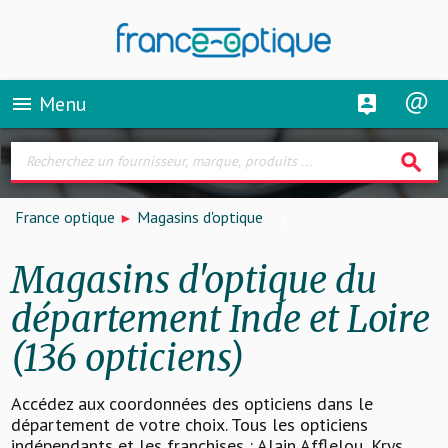
Menu
menu
search
France optique
Magasins d'optique
Magasins d'optique du
département Inde et Loire
(136 opticiens)
Accédez aux coordonnées des opticiens dans le
département de votre choix. Tous les opticiens
indépendants et les franchises : Alain Afflelou, Krys,