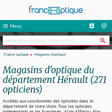
Menu
menu
search
France optique
Magasins d'optique
Magasins d'optique du
département Hérault (271
opticiens)
Accédez aux coordonnées des opticiens dans le
département de votre choix. Tous les opticiens
indépendants et les franchises : Alain Afflelou, Krys,