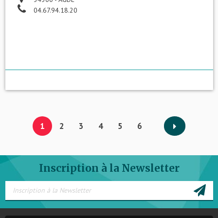
04.67.94.18.20
1
2
3
4
5
6
Inscription à la Newsletter