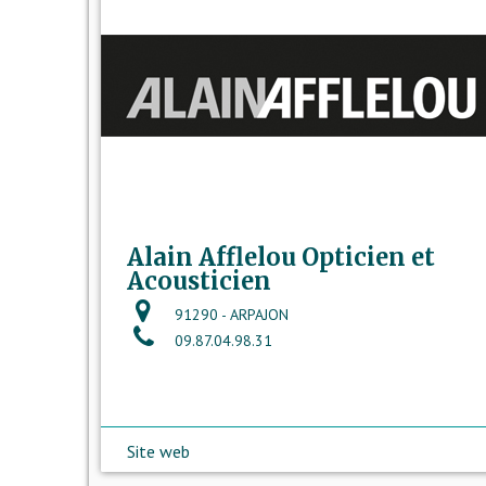
Alain Afflelou Opticien et
Acousticien
91290 - ARPAJON
09.87.04.98.31
Site web