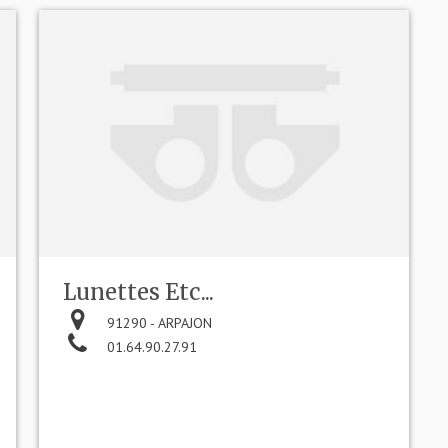
Lunettes Etc...
91290 - ARPAJON
01.64.90.27.91