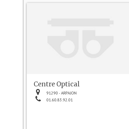
Centre Optical
91290 - ARPAJON
01.60.83.92.01