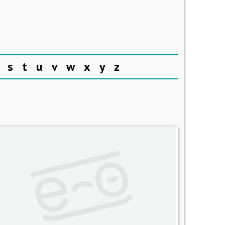
s
t
u
v
w
x
y
z