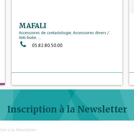
MAFALI
Accessoires de contactologie
,
Accessoires divers /
Anti-buée
,
...
05.82.80.50.00
Inscription à la Newsletter