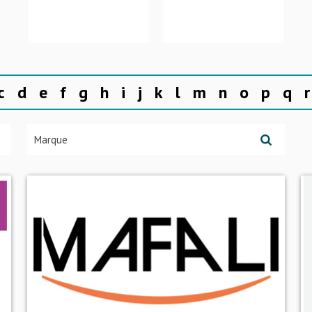
c
d
e
f
g
h
i
j
k
l
m
n
o
p
q
r