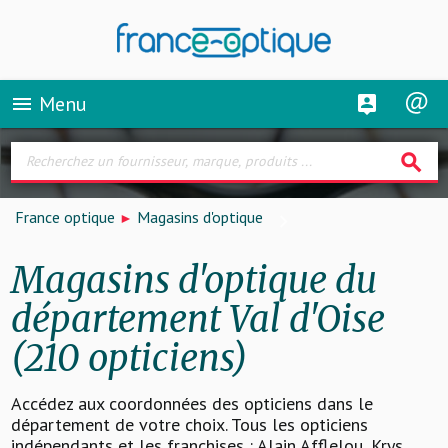
Menu
menu
search
France optique
Magasins d'optique
Magasins d'optique du
département Val d'Oise
(210 opticiens)
Accédez aux coordonnées des opticiens dans le
département de votre choix. Tous les opticiens
indépendants et les franchises : Alain Afflelou, Krys,