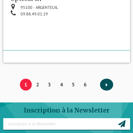
95100 - ARGENTEUIL
09.88.49.01.19
1
2
3
4
5
6
Inscription à la Newsletter