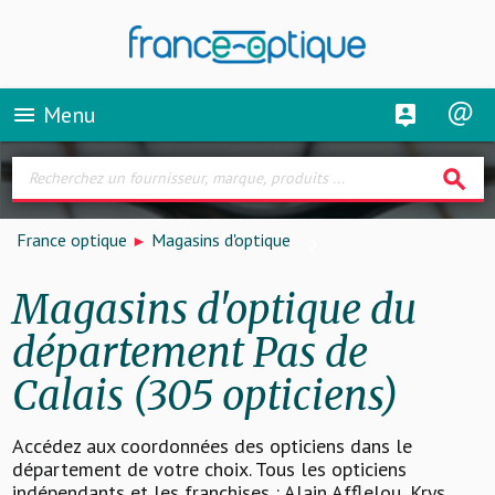
Menu
menu
search
France optique
Magasins d'optique
Magasins d'optique du
département Pas de
Calais (305 opticiens)
Accédez aux coordonnées des opticiens dans le
département de votre choix. Tous les opticiens
indépendants et les franchises : Alain Afflelou, Krys,