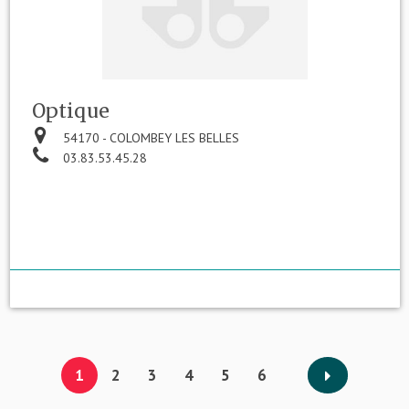
Optique
54170 - COLOMBEY LES BELLES
03.83.53.45.28
1
2
3
4
5
6