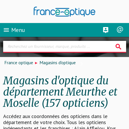
Menu
menu
search
France optique
Magasins d'optique
Magasins d'optique du
département Meurthe et
Moselle (157 opticiens)
Accédez aux coordonnées des opticiens dans le
département de votre choix. Tous les opticiens
indépendants et les franchises : Alain Afflelou, Krys,