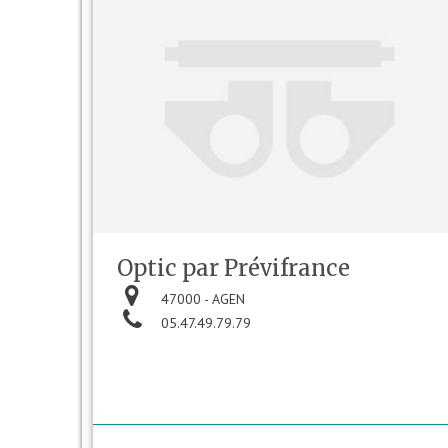
Optic par Prévifrance
47000 - AGEN
05.47.49.79.79