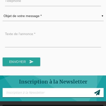
Téléphone
▼
Texte de l’annonce *
send
ENVOYER
Inscription à la Newsletter