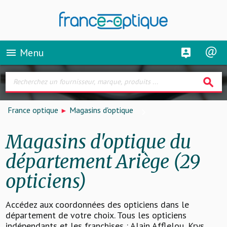
Menu
menu
search
France optique
Magasins d'optique
Magasins d'optique du
département Ariège (29
opticiens)
Accédez aux coordonnées des opticiens dans le
département de votre choix. Tous les opticiens
indépendants et les franchises : Alain Afflelou, Krys,