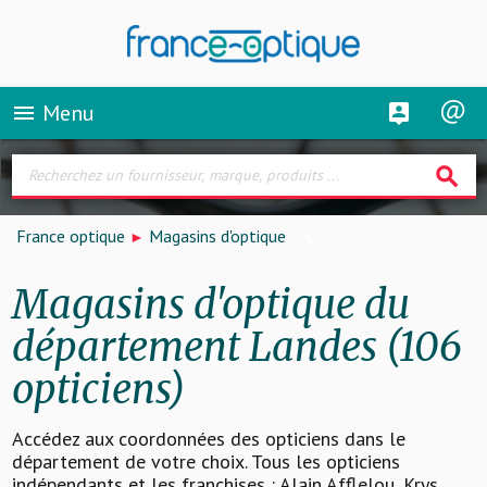
Menu
menu
search
France optique
Magasins d'optique
Magasins d'optique du
département Landes (106
opticiens)
Accédez aux coordonnées des opticiens dans le
département de votre choix. Tous les opticiens
indépendants et les franchises : Alain Afflelou, Krys,