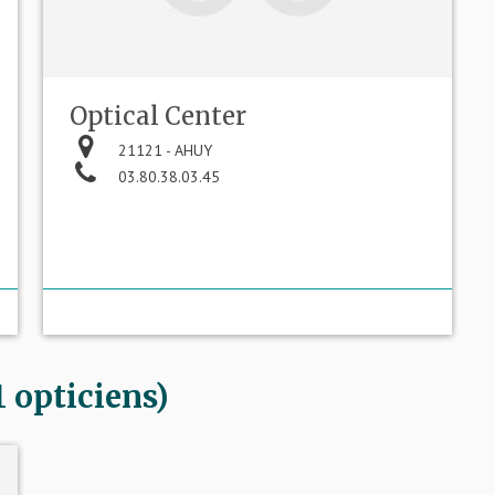
Optical Center
21121 - AHUY
03.80.38.03.45
 opticiens)