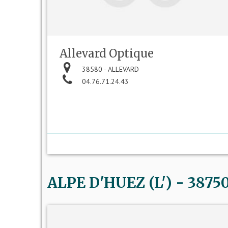
Allevard Optique
38580 - ALLEVARD
04.76.71.24.43
ALPE D'HUEZ (L') - 38750 