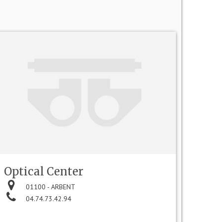
Optical Center
01100 - ARBENT
04.74.73.42.94