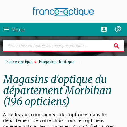
Menu
menu
search
France optique
Magasins d'optique
Magasins d'optique du
département Morbihan
(196 opticiens)
Accédez aux coordonnées des opticiens dans le
département de votre choix. Tous les opticiens
indépendants et les franchises : Alain Afflelou, Krys,