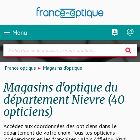
Menu
menu
search
France optique
Magasins d'optique
Magasins d'optique du
département Nievre (40
opticiens)
Accédez aux coordonnées des opticiens dans le
département de votre choix. Tous les opticiens
indépendants et les franchises : Alain Afflelou, Krys,