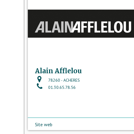
Alain Afflelou
78260 - ACHERES
01.30.65.78.56
Site web