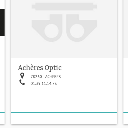
Achères Optic
78260 - ACHERES
01.39.11.14.78