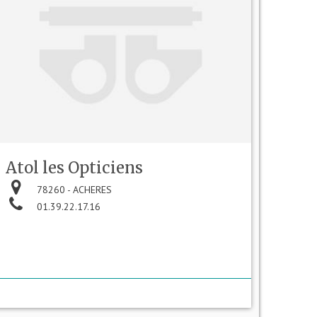
Atol les Opticiens
78260 - ACHERES
01.39.22.17.16