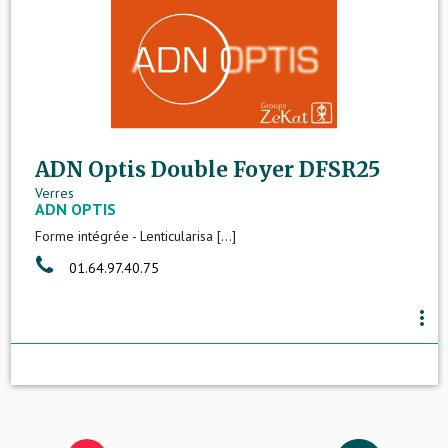
ADN Optis Double Foyer DFSR25
Verres
ADN OPTIS
Forme intégrée - Lenticularisa [...]
01.64.97.40.75
more_vert