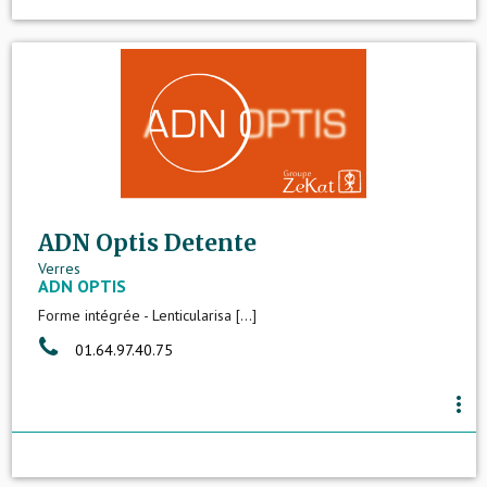
ADN Optis Detente
Verres
ADN OPTIS
Forme intégrée - Lenticularisa [...]
01.64.97.40.75
more_vert