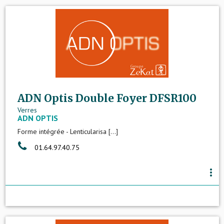
ADN Optis Double Foyer DFSR100
Verres
ADN OPTIS
Forme intégrée - Lenticularisa [...]
01.64.97.40.75
more_vert