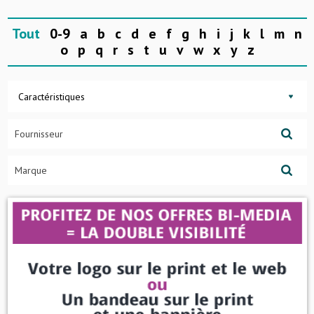
Tout
0-9
a
b
c
d
e
f
g
h
i
j
k
l
m
n
o
p
q
r
s
t
u
v
w
x
y
z
Caractéristiques