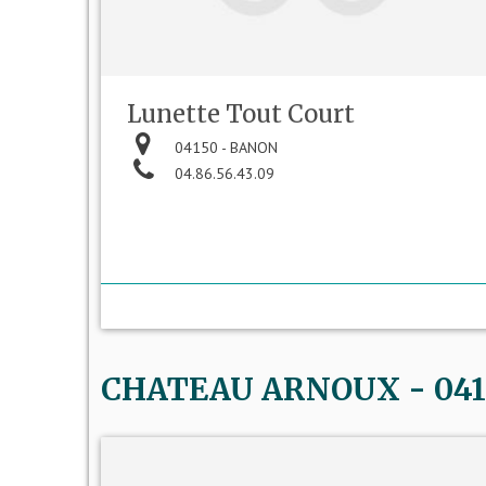
Lunette Tout Court
04150 - BANON
04.86.56.43.09
CHATEAU ARNOUX - 04160