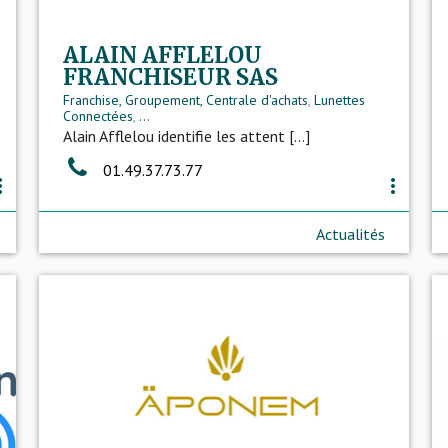
ALAIN AFFLELOU
FRANCHISEUR SAS
Franchise, Groupement, Centrale d'achats
,
Lunettes
Connectées
,
...
Alain Afflelou identifie les attent [...]
01.49.37.73.77
_vert
more_vert
Actualités