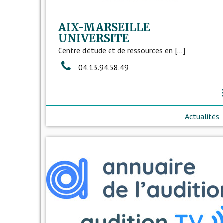
AIX-MARSEILLE
UNIVERSITE
Centre d'étude et de ressources en [...]
04.13.94.58.49
more
Actualités