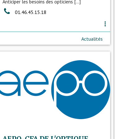
Anticiper les besoins des opticiens [...]
01.46.45.15.18
more_vert
Actualités