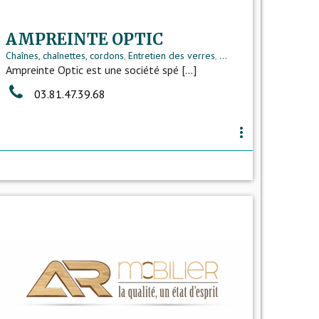
AMPREINTE OPTIC
Chaînes, chaînettes, cordons
,
Entretien des verres
,
...
Ampreinte Optic est une société spé [...]
03.81.47.39.68
more_vert