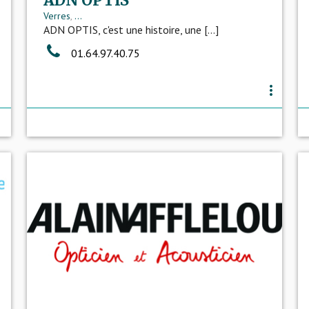
ADN OPTIS
Verres
,
...
ADN OPTIS, c'est une histoire, une [...]
01.64.97.40.75
more_vert