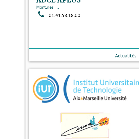
ADCL APLUS
Montures
,
...
01.41.58.18.00
Actualités