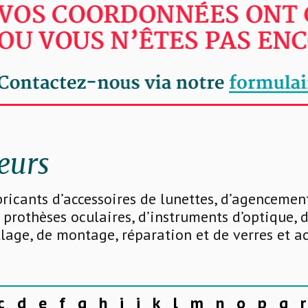
eurs
bricants d’accessoires de lunettes, d’agenceme
 prothèses oculaires, d’instruments d’optique, d
llage, de montage, réparation et de verres et a
c
d
e
f
g
h
i
j
k
l
m
n
o
p
q
r