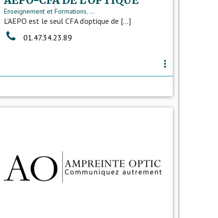
AEPO-CFA DE L'OPTIQUE
Enseignement et Formations
,
...
L’AEPO est le seul CFA d’optique de [...]
01.47.34.23.89
more_vert