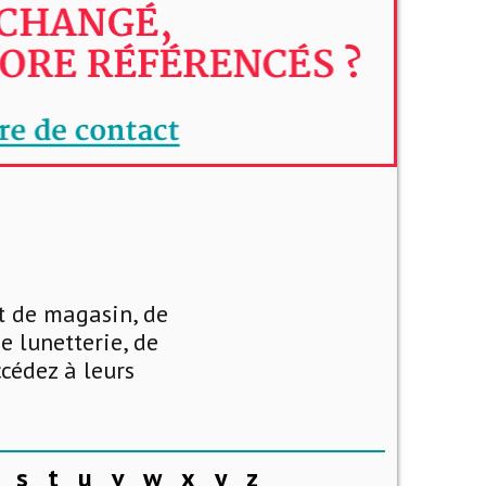
nt de magasin, de
e lunetterie, de
ccédez à leurs
s
t
u
v
w
x
y
z