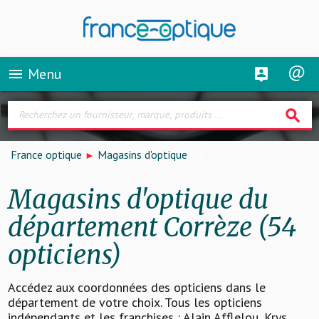
Menu
menu
search
France optique
Magasins d'optique
Magasins d'optique du
département Corrèze (54
opticiens)
Accédez aux coordonnées des opticiens dans le
département de votre choix. Tous les opticiens
indépendants et les franchises : Alain Afflelou, Krys,