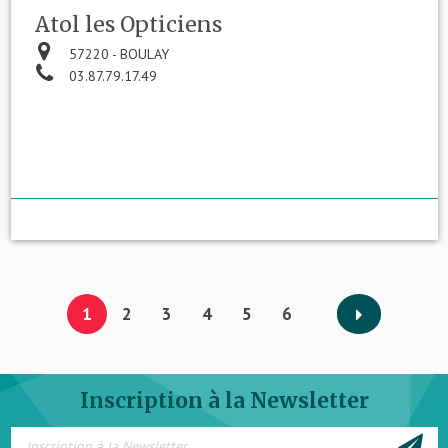
Atol les Opticiens
57220 - BOULAY
03.87.79.17.49
1
2
3
4
5
6
Inscription à la Newsletter