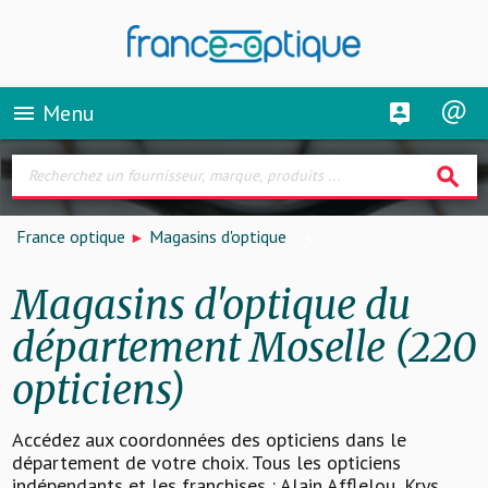
Menu
menu
search
France optique
Magasins d'optique
Magasins d'optique du
département Moselle (220
opticiens)
Accédez aux coordonnées des opticiens dans le
département de votre choix. Tous les opticiens
indépendants et les franchises : Alain Afflelou, Krys,