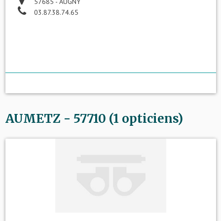
57685 - AUGNY
03.87.38.74.65
AUMETZ - 57710 (1 opticiens)