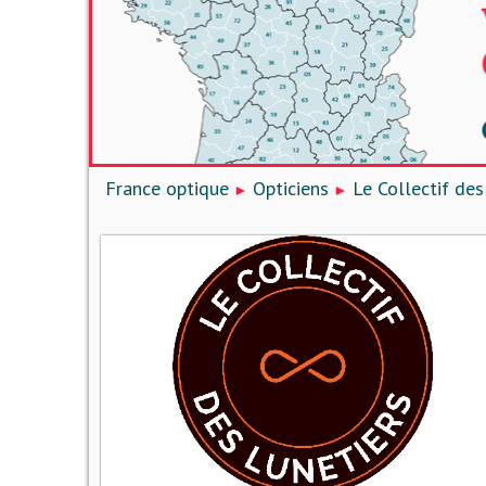
France optique
Opticiens
Le Collectif des