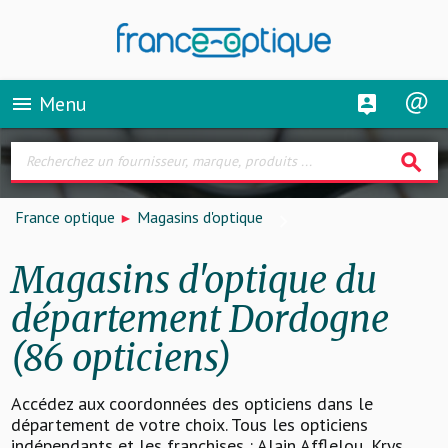
Menu
menu
search
France optique
Magasins d'optique
Magasins d'optique du
département Dordogne
(86 opticiens)
Accédez aux coordonnées des opticiens dans le
département de votre choix. Tous les opticiens
indépendants et les franchises : Alain Afflelou, Krys,