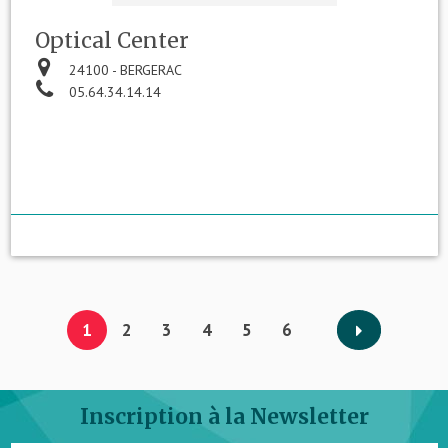
Optical Center
24100 - BERGERAC
05.64.34.14.14
1
2
3
4
5
6
Inscription à la Newsletter