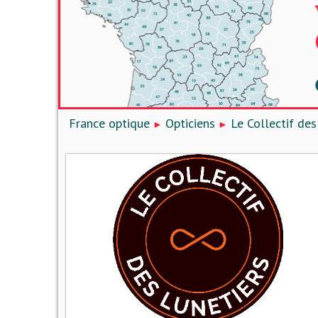
France optique
Opticiens
Le Collectif des