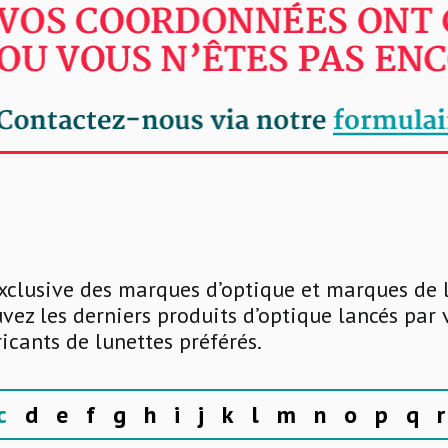
xclusive des marques d’optique et marques de 
uvez les derniers produits d’optique lancés par
ricants de lunettes préférés.
c
d
e
f
g
h
i
j
k
l
m
n
o
p
q
r