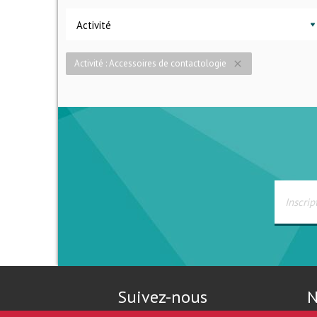
Activité
Activité : Accessoires de contactologie
close
Suivez-nous
N