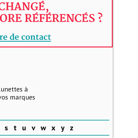
lunettes à
 vos marques
s
t
u
v
w
x
y
z