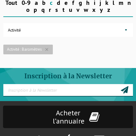
Tout
0-9
a
b
c
d
e
f
g
h
i
j
k
l
m
n
o
p
q
r
s
t
u
v
w
x
y
z
Activité
Activité : Baromètres
close
Inscription à la Newsletter
Acheter
l’annuaire