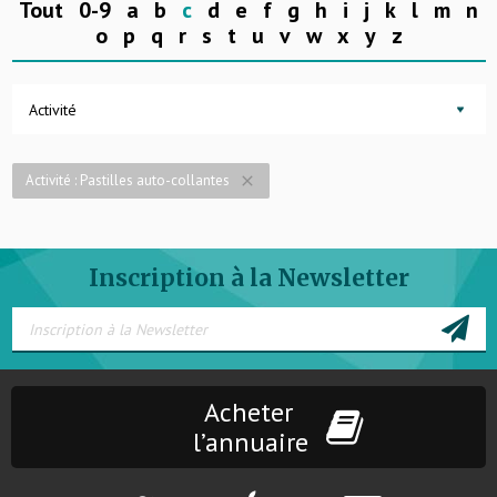
Tout
0-9
a
b
c
d
e
f
g
h
i
j
k
l
m
n
o
p
q
r
s
t
u
v
w
x
y
z
Activité
Activité : Pastilles auto-collantes
close
Inscription à la Newsletter
Acheter
l’annuaire