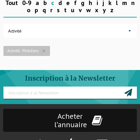
Tout
0-9
a
b
c
d
e
f
g
h
i
j
k
l
m
n
o
p
q
r
s
t
u
v
w
x
y
z
Activité
Activité : Mobiliers
close
Inscription à la Newsletter
Acheter
l’annuaire