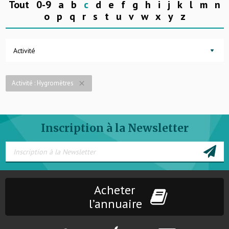
Tout
0-9
a
b
c
d
e
f
g
h
i
j
k
l
m
n
o
p
q
r
s
t
u
v
w
x
y
z
Activité
Activité : Hygromètres
close
Inscription à la Newsletter
Acheter
l’annuaire