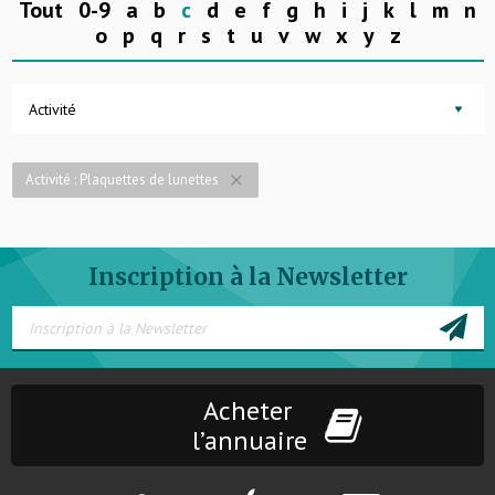
Tout
0-9
a
b
c
d
e
f
g
h
i
j
k
l
m
n
o
p
q
r
s
t
u
v
w
x
y
z
Activité
Activité : Plaquettes de lunettes
close
Inscription à la Newsletter
Acheter
l’annuaire