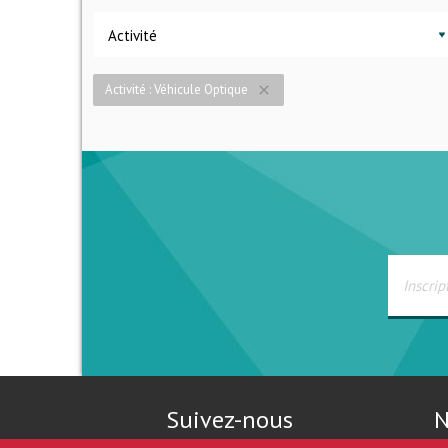
Activité
Activité : Véhicule Optique
close
Suivez-nous
N