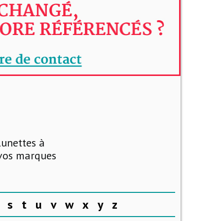
lunettes à
 vos marques
s
t
u
v
w
x
y
z