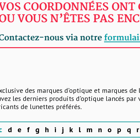
xclusive des marques d’optique et marques de 
uvez les derniers produits d’optique lancés par
ricants de lunettes préférés.
c
d
e
f
g
h
i
j
k
l
m
n
o
p
q
r