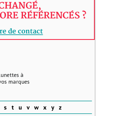
lunettes à
 vos marques
s
t
u
v
w
x
y
z