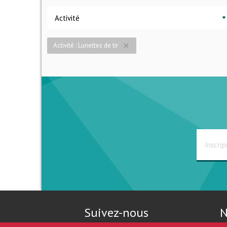
Activité
Activité : Lunettes de tir
close
Suivez-nous
N