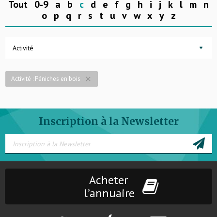
Tout
0-9
a
b
c
d
e
f
g
h
i
j
k
l
m
n
o
p
q
r
s
t
u
v
w
x
y
z
Activité
Activité : Péniches en bois
close
Inscription à la Newsletter
Acheter
l’annuaire