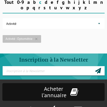
Tout
0-9
a
b
c
d
e
f
g
h
i
j
k
l
m
n
o
p
q
r
s
t
u
v
w
x
y
z
Activité
Activité : Optométrie
close
Inscription à la Newsletter
Acheter
l’annuaire