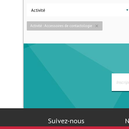
Activité
Activité : Accessoires de contactologie
close
Suivez-nous
N