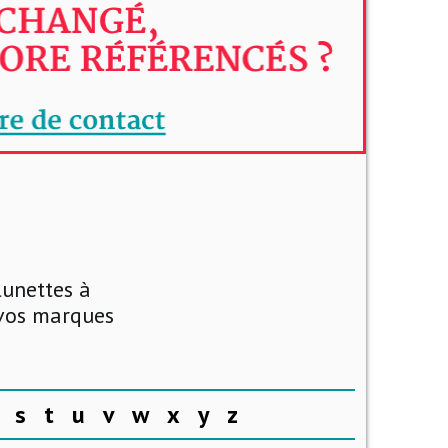
lunettes à
 vos marques
s
t
u
v
w
x
y
z