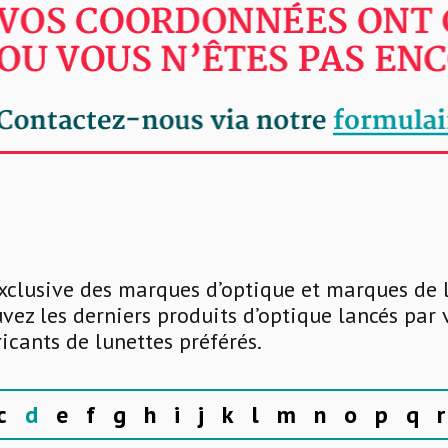
xclusive des marques d’optique et marques de 
uvez les derniers produits d’optique lancés par
ricants de lunettes préférés.
c
d
e
f
g
h
i
j
k
l
m
n
o
p
q
r