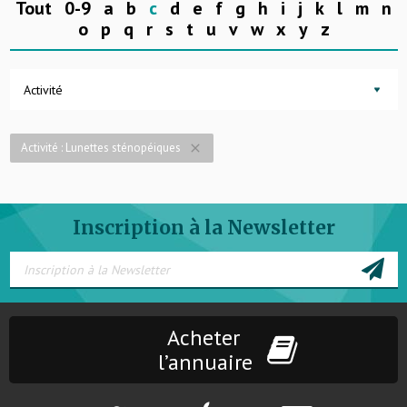
Tout
0-9
a
b
c
d
e
f
g
h
i
j
k
l
m
n
o
p
q
r
s
t
u
v
w
x
y
z
Activité
Activité : Lunettes sténopéiques
close
Inscription à la Newsletter
Acheter
l’annuaire