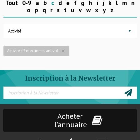
Tout
0-9
a
b
c
d
e
f
g
h
i
j
k
l
m
n
o
p
q
r
s
t
u
v
w
x
y
z
Activité
Activité : Protection et antivol
close
Inscription à la Newsletter
Acheter
l’annuaire