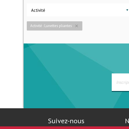
Activité
Activité : Lunettes pliantes
close
Suivez-nous
N