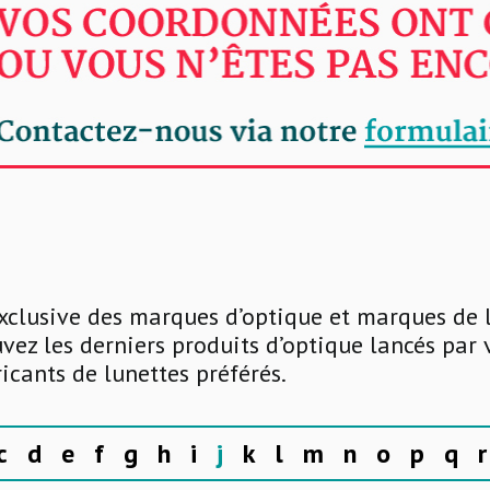
xclusive des marques d’optique et marques de 
uvez les derniers produits d’optique lancés par
ricants de lunettes préférés.
c
d
e
f
g
h
i
j
k
l
m
n
o
p
q
r