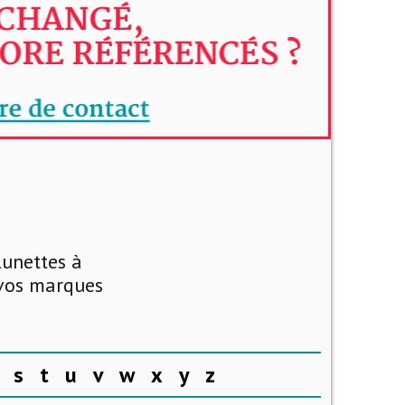
lunettes à
 vos marques
s
t
u
v
w
x
y
z