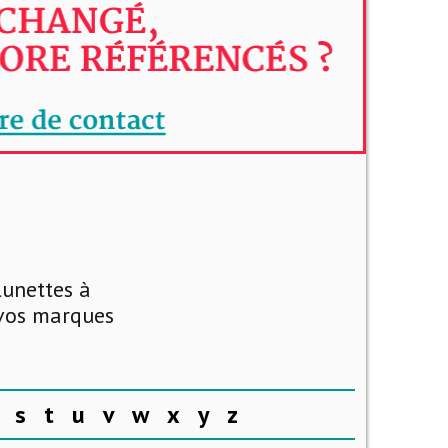
lunettes à
 vos marques
s
t
u
v
w
x
y
z