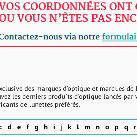
xclusive des marques d’optique et marques de 
uvez les derniers produits d’optique lancés par
ricants de lunettes préférés.
c
d
e
f
g
h
i
j
k
l
m
n
o
p
q
r