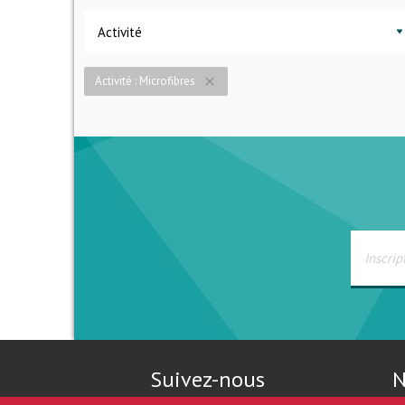
Activité
Activité : Microfibres
close
Suivez-nous
N