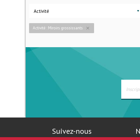
Activité
Activité : Miroirs grossissants
close
Suivez-nous
N