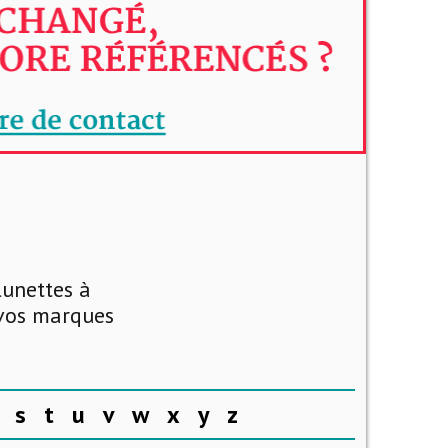
lunettes à
 vos marques
s
t
u
v
w
x
y
z