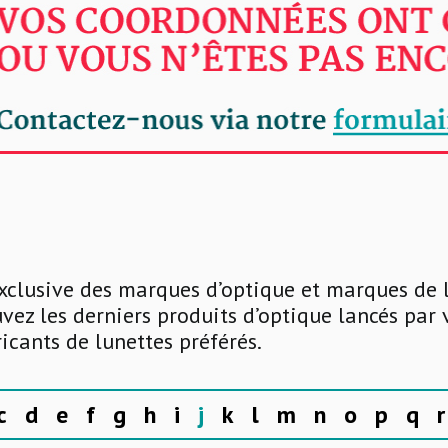
xclusive des marques d’optique et marques de 
uvez les derniers produits d’optique lancés par
ricants de lunettes préférés.
c
d
e
f
g
h
i
j
k
l
m
n
o
p
q
r