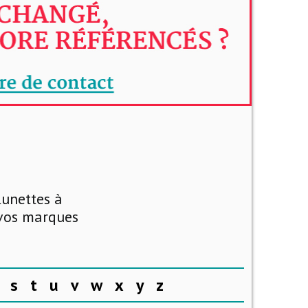
lunettes à
 vos marques
s
t
u
v
w
x
y
z