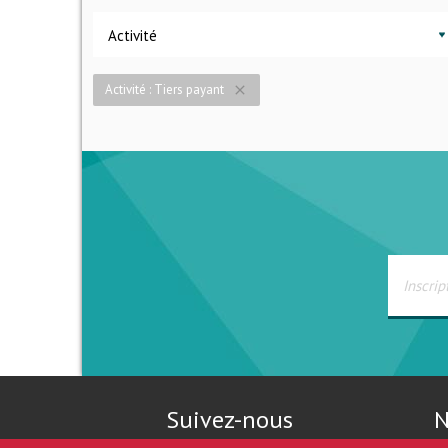
Activité
Activité : Tiers payant
close
Suivez-nous
N