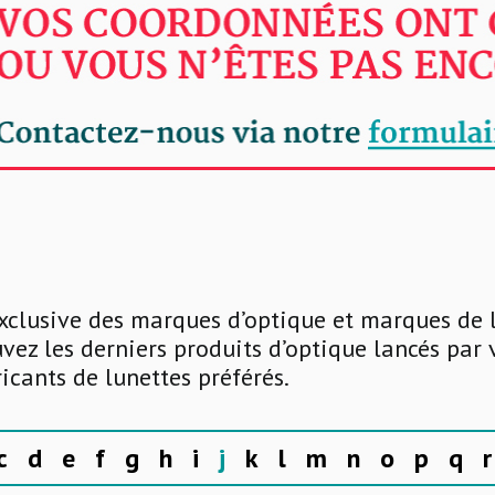
xclusive des marques d’optique et marques de 
uvez les derniers produits d’optique lancés par
ricants de lunettes préférés.
c
d
e
f
g
h
i
j
k
l
m
n
o
p
q
r