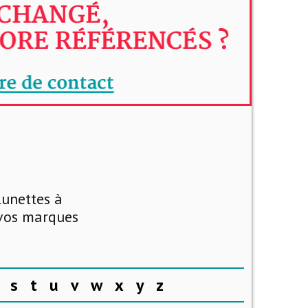
lunettes à
 vos marques
s
t
u
v
w
x
y
z