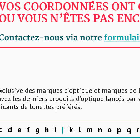
xclusive des marques d’optique et marques de 
uvez les derniers produits d’optique lancés par
ricants de lunettes préférés.
c
d
e
f
g
h
i
j
k
l
m
n
o
p
q
r