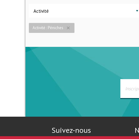
Activité
Activité : Péniches
close
Suivez-nous
N