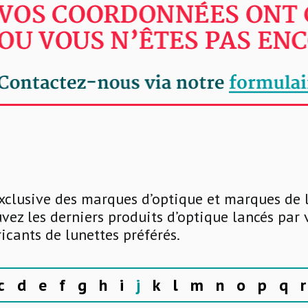
xclusive des marques d’optique et marques de 
uvez les derniers produits d’optique lancés par
ricants de lunettes préférés.
c
d
e
f
g
h
i
j
k
l
m
n
o
p
q
r