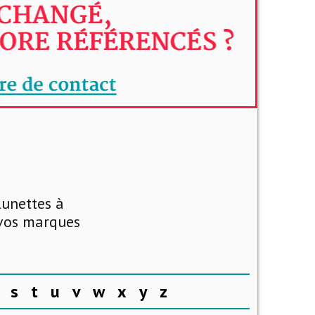
lunettes à
 vos marques
s
t
u
v
w
x
y
z