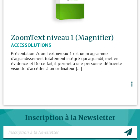
ZoomText niveau 1 (Magnifier)
ACCESSOLUTIONS
Présentation ZoomText niveau 1 est un programme
d’agrandissement totalement intégré qui agrandit, met en
évidence et De ce fait, il permet à une personne déficiente
visuelle d’accéder à un ordinateur [...]
more_vert
Inscription à la Newsletter