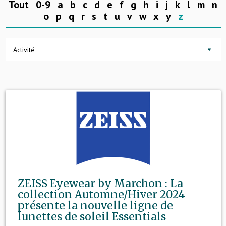
Tout
0-9
a
b
c
d
e
f
g
h
i
j
k
l
m
n
o
p
q
r
s
t
u
v
w
x
y
z
Activité
ZEISS Eyewear by Marchon : La
collection Automne/Hiver 2024
présente la nouvelle ligne de
lunettes de soleil Essentials