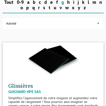
Tout
0-9
a
b
c
d
e
f
g
h
i
j
k
l
m
n
o
p
q
r
s
t
u
v
w
x
y
z
Activité
Glissières
GUICHARD HPE SAS
Simplifiez l'agencement de votre magasin et augmentez votre
capacité de rangement ! Vous pourrez ainsi imaginer un
univers unique, à votre image. Nos équipements sont standards