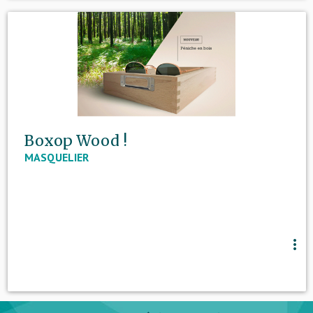
Boxop Wood !
MASQUELIER
more_vert