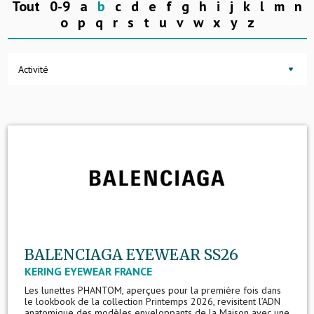
Tout
0-9
a
b
c
d
e
f
g
h
i
j
k
l
m
n
o
p
q
r
s
t
u
v
w
x
y
z
Activité
BALENCIAGA EYEWEAR SS26
KERING EYEWEAR FRANCE
Les lunettes PHANTOM, aperçues pour la première fois dans
le lookbook de la collection Printemps 2026, revisitent l’ADN
anatomique des modèles enveloppants de la Maison avec une